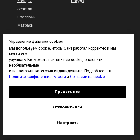
Комоды
Посуда
Зеркала
Стеллажи
Матрасы
Управление файлами cookies
Гарантия
КАТАЛОГ ТКАНЕЙ
Мы используем cookie, чтобы Сайт работал корректно и мы
И ВЫКРАСОВ
могли его
Доставка и сборка
улучшать. Вы можете принять все cookie, отклонить
Покупателям
Контакты
необязательные
Каталог тканей
или настроить категории индивидуально. Подробнее — в
Политике конфиденциальности
и
Согласии на cookie
.
Каталог отделок дерева
Принять все
ДИЗАЙНЕРАМ
Отклонить все
Настроить
Политика конфиденциальности