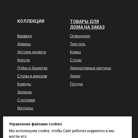
КОЛЛЕКЦИЯ
ТОВАРЫ ДЛЯ
ДОМА НА ЗАКАЗ
Кровати
Освещение
Диваны
Текстиль
Детские кровати
Ковры
Кресла
Столы
Пуфы и банкетки
Декоративные картины
Столы и консоли
Декор
Комоды
Посуда
Зеркала
Стеллажи
Матрасы
Управление файлами cookies
Гарантия
КАТАЛОГ ТКАНЕЙ
Мы используем cookie, чтобы Сайт работал корректно и мы
И ВЫКРАСОВ
могли его
Доставка и сборка