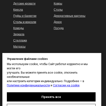
Детские кровати
Ковры
Кресла
Столы
Пуфы и банкетки
Декоративные картины
Столы и консоли
Декор
Комоды
Посуда
Зеркала
Стеллажи
Матрасы
Управление файлами cookies
Гарантия
КАТАЛОГ ТКАНЕЙ
Мы используем cookie, чтобы Сайт работал корректно и мы
И ВЫКРАСОВ
могли его
Доставка и сборка
улучшать. Вы можете принять все cookie, отклонить
Покупателям
Контакты
необязательные
Каталог тканей
или настроить категории индивидуально. Подробнее — в
Политике конфиденциальности
и
Согласии на cookie
.
Каталог отделок дерева
Принять все
ДИЗАЙНЕРАМ