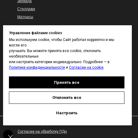
Зеркала
Стеллажи
Матрасы
Управление файлами cookies
Гарантия
КАТАЛОГ ТКАНЕЙ
Мы используем cookie, чтобы Сайт работал корректно и мы
И ВЫКРАСОВ
Доставка и сборка
могли его
улучшать. Вы можете принять все cookie, отклонить
Покупателям
Контакты
необязательные
Каталог тканей
или настроить категории индивидуально. Подробнее — в
Политике конфиденциальности
и
Согласии на cookie
.
Каталог отделок дерева
Принять все
ДИЗАЙНЕРАМ
Отклонить все
Настроить
Политика конфиденциальности
Согласие на обработку ПДн