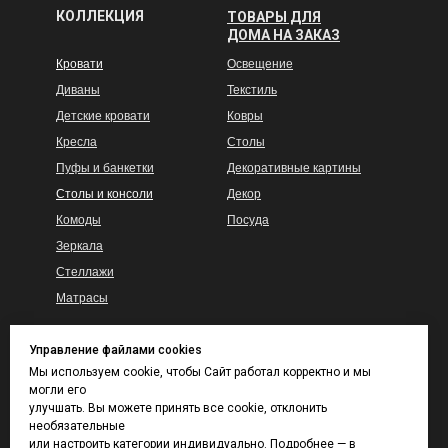
КОЛЛЕКЦИЯ
ТОВАРЫ ДЛЯ
ДОМА НА ЗАКАЗ
Кровати
Освещение
Диваны
Текстиль
Детские кровати
Ковры
Кресла
Столы
Пуфы и банкетки
Декоративные картины
Столы и консоли
Декор
Комоды
Посуда
Зеркала
Стеллажи
Матрасы
Управление файлами cookies
Гарантия
КАТАЛОГ ТКАНЕЙ
Мы используем cookie, чтобы Сайт работал корректно и мы
И ВЫКРАСОВ
Доставка и сборка
могли его
улучшать. Вы можете принять все cookie, отклонить
Покупателям
Контакты
необязательные
Каталог тканей
или настроить категории индивидуально. Подробнее — в