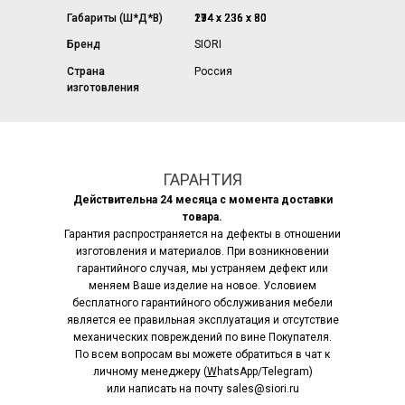
Габариты (Ш*Д*В)
174 х 236 х 80
194 х 236 х 80
214 х 236 х 80
234 х 236 х 80
Бренд
SIORI
Страна
Россия
изготовления
ГАРАНТИЯ
Действительна 24 месяца с момента доставки
товара.
Гарантия распространяется на дефекты в отношении
изготовления и материалов. При возникновении
гарантийного случая, мы устраняем дефект или
меняем Ваше изделие на новое. Условием
бесплатного гарантийного обслуживания мебели
является ее правильная эксплуатация и отсутствие
механических повреждений по вине Покупателя.
По всем вопросам вы можете обратиться в чат к
личному менеджеру (
W
hatsApp/Telegram)
или написать на почту sales@siori.ru