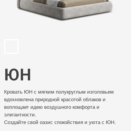
ЮН
Кровать ЮН с мягким полукруглым изголовьем
вдохновлена природной красотой облаков и
воплощает идею воздушного комфорта и
элегантности.
Создайте свой оазис спокойствия и уюта с ЮН.
Характеристики
Спальное место:
Подъемный механизм c бельевым дном:
без механизма
с механизмом
result
Срок изготовления 6-8 недель