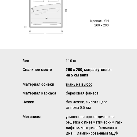
Вес
110 кг
Спальное место
140 х 200, матрас утоплен
160 х 200, матрас утоплен
180 х 200, матрас утоплен
200 х 200, матрас утоплен
на 5 см вниз
на 5 см вниз
на 5 см вниз
на 5 см вниз
Материал обивки
ткань на выбор
Материал каркаса
берёзовая фанера
Ножки
без ножек, высота царг
от пола 0.5 см
Механизм
усиленная ортопедическая
решетка с пневматическим газ-
лифтом; материал бельевого
дна — ламинированный МДФ