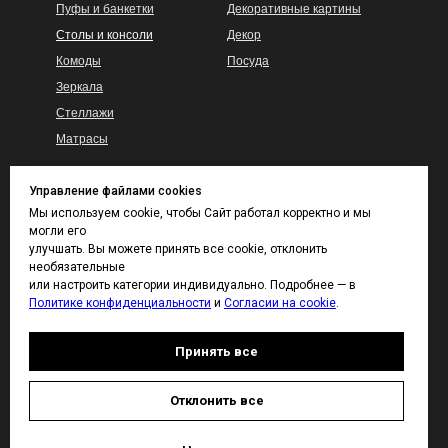
Пуфы и банкетки
Декоративные картины
Столы и консоли
Декор
Комоды
Посуда
Зеркала
Стеллажи
Матрасы
Управление файлами cookies
Гарантия
КАТАЛОГ ТКАНЕЙ
Мы используем cookie, чтобы Сайт работал корректно и мы
И ВЫКРАСОВ
могли его
Доставка и сборка
улучшать. Вы можете принять все cookie, отклонить
Покупателям
Контакты
необязательные
Каталог тканей
или настроить категории индивидуально. Подробнее — в
Политике конфиденциальности
и
Согласии на cookie
.
Каталог отделок дерева
Принять все
ДИЗАЙНЕРАМ
Отклонить все