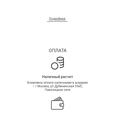
Подробнее
ОПЛАТА
КАТАЛОГ ТКАНЕЙ
Сертифицированные бельгийские и итальянские ткани
высокого качества, отражающие 6 основных элементов
природы, которые раскрываются во внимательно отобранных
оттенках и текстурах тканей.
Наличный расчет
Возможна оплата наличными в шоуруме
– г.Москва, ул.Дубининская 59к5,
Павелецкая сити