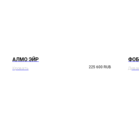
АЛМО ЭЙР
ФО
225 600
RUB
Кровать
Дива