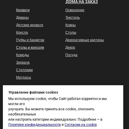
ДОМА НА ЗАКАЗ
Кровати
Освещение
Диваны
Текстиль
Детские кровати
Ковры
Кресла
Столы
Пуфы и банкетки
Декоративные картины
Столы и консоли
Декор
Комоды
Посуда
Зеркала
Стеллажи
Матрасы
Управление файлами cookies
Гарантия
КАТАЛОГ ТКАНЕЙ
Мы используем cookie, чтобы Сайт работал корректно и мы
И ВЫКРАСОВ
могли его
Доставка и сборка
улучшать. Вы можете принять все cookie, отклонить
Покупателям
Контакты
необязательные
Каталог тканей
или настроить категории индивидуально. Подробнее — в
Политике конфиденциальности
и
Согласии на cookie
.
Каталог отделок дерева